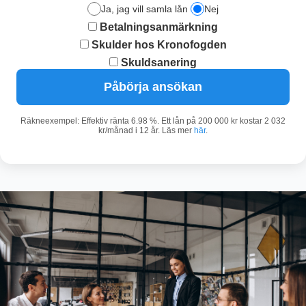
Ja, jag vill samla lån
Nej
Betalningsanmärkning
Skulder hos Kronofogden
Skuldsanering
Påbörja ansökan
Räkneexempel: Effektiv ränta 6.98 %. Ett lån på 200 000 kr kostar 2 032
kr/månad i 12 år. Läs mer
här
.