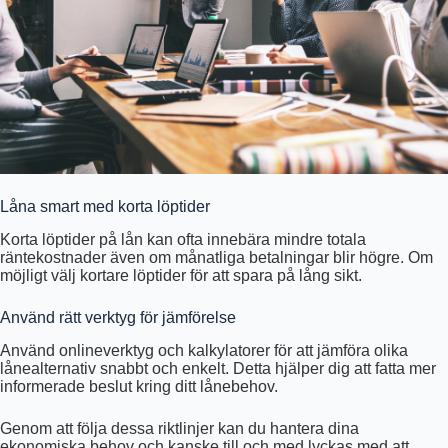
Låna smart med korta löptider
Korta löptider på lån kan ofta innebära mindre totala
räntekostnader även om månatliga betalningar blir högre. Om
möjligt välj kortare löptider för att spara på lång sikt.
Använd rätt verktyg för jämförelse
Använd onlineverktyg och kalkylatorer för att jämföra olika
lånealternativ snabbt och enkelt. Detta hjälper dig att fatta mer
informerade beslut kring ditt lånebehov.
Genom att följa dessa riktlinjer kan du hantera dina
ekonomiska behov och kanske till och med lyckas med att