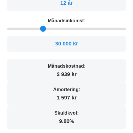
12 år
Månadsinkomst:
30 000 kr
Månadskostnad:
2 939 kr
Amortering:
1 597 kr
Skuldkvot:
9.80%