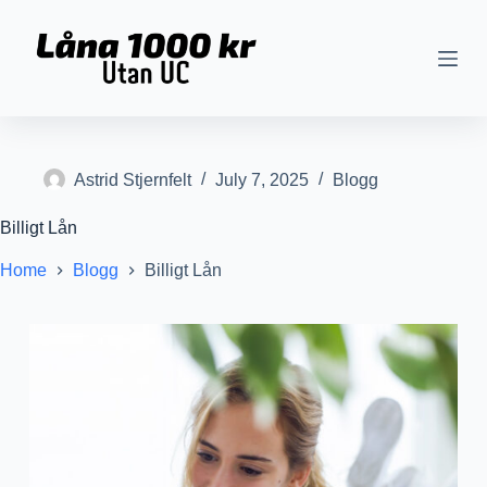
S
k
i
p
t
o
c
o
n
Astrid Stjernfelt
July 7, 2025
Blogg
t
e
Billigt Lån
n
t
Home
Blogg
Billigt Lån