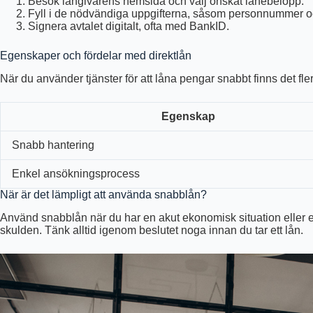
Besök långivarens hemsida och välj önskat lånebelopp.
Fyll i de nödvändiga uppgifterna, såsom personnummer o
Signera avtalet digitalt, ofta med BankID.
Egenskaper och fördelar med direktlån
När du använder tjänster för att låna pengar snabbt finns det fl
Egenskap
Snabb hantering
Enkel ansökningsprocess
När är det lämpligt att använda snabblån?
Använd snabblån när du har en akut ekonomisk situation eller en 
skulden. Tänk alltid igenom beslutet noga innan du tar ett lån.