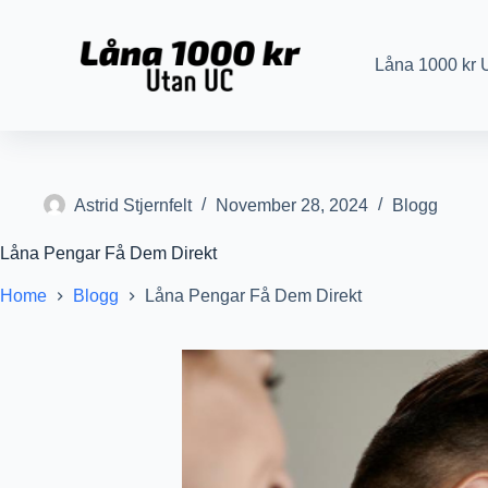
S
k
i
Låna 1000 kr 
p
t
o
c
o
n
t
Astrid Stjernfelt
November 28, 2024
Blogg
e
n
Låna Pengar Få Dem Direkt
t
Home
Blogg
Låna Pengar Få Dem Direkt