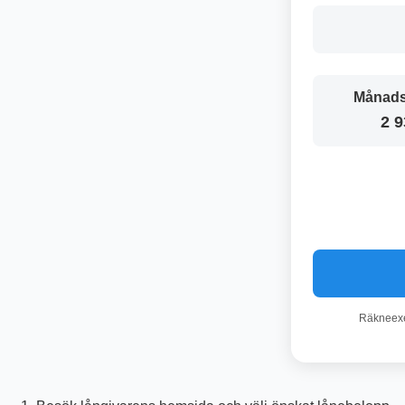
Månads
2 9
Räkneexem