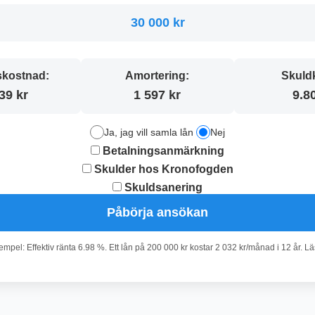
30 000 kr
kostnad:
Amortering:
Skuld
39 kr
1 597 kr
9.8
Ja, jag vill samla lån
Nej
Betalningsanmärkning
Skulder hos Kronofogden
Skuldsanering
Påbörja ansökan
pel: Effektiv ränta 6.98 %. Ett lån på 200 000 kr kostar 2 032 kr/månad i 12 år. L