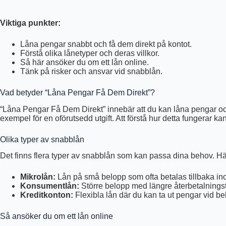
Viktiga punkter:
Låna pengar snabbt och få dem direkt på kontot.
Förstå olika lånetyper och deras villkor.
Så här ansöker du om ett lån online.
Tänk på risker och ansvar vid snabblån.
Vad betyder “Låna Pengar Få Dem Direkt”?
“Låna Pengar Få Dem Direkt” innebär att du kan låna pengar och 
exempel för en oförutsedd utgift. Att förstå hur detta fungerar kan
Olika typer av snabblån
Det finns flera typer av snabblån som kan passa dina behov. Här
Mikrolån:
Lån på små belopp som ofta betalas tillbaka in
Konsumentlån:
Större belopp med längre återbetalningst
Kreditkonton:
Flexibla lån där du kan ta ut pengar vid beh
Så ansöker du om ett lån online