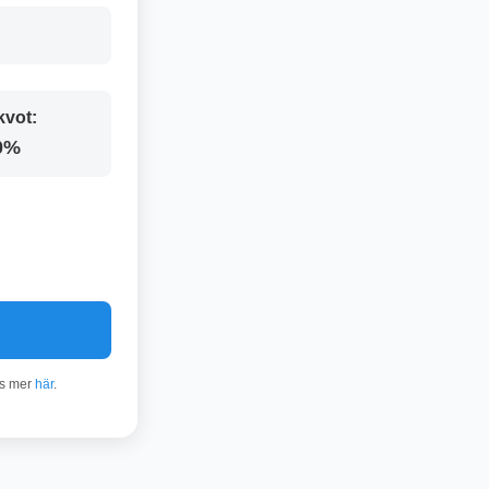
kvot:
0%
äs mer
här
.