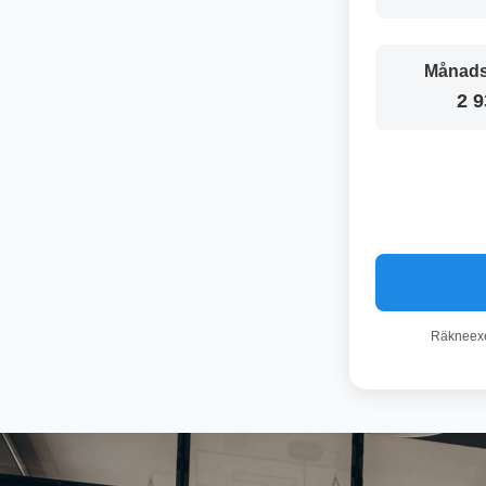
Månads
2 9
Räkneexem