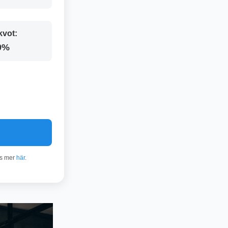
kvot:
0%
äs mer
här
.