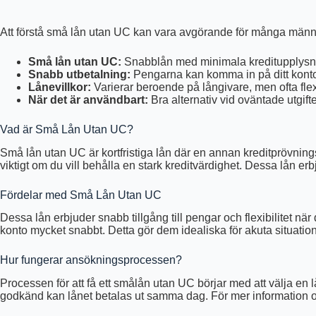
Att förstå små lån utan UC kan vara avgörande för många männi
Små lån utan UC:
Snabblån med minimala kreditupplysn
Snabb utbetalning:
Pengarna kan komma in på ditt kon
Lånevillkor:
Varierar beroende på långivare, men ofta flex
När det är användbart:
Bra alternativ vid oväntade utgifte
Vad är Små Lån Utan UC?
Små lån utan UC är kortfristiga lån där en annan kreditprövnings
viktigt om du vill behålla en stark kreditvärdighet. Dessa lån er
Fördelar med Små Lån Utan UC
Dessa lån erbjuder snabb tillgång till pengar och flexibilitet när
konto mycket snabbt. Detta gör dem idealiska för akuta situation
Hur fungerar ansökningsprocessen?
Processen för att få ett smålån utan UC börjar med att välja en 
godkänd kan lånet betalas ut samma dag. För mer information