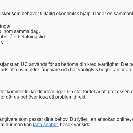
skor som behöver tillfällig ekonomisk hjälp. Här är en sammanf
ingar.
to inom samma dag.
ibel återbetalningstid.
r.
tjänst än UC används för att bedöma din kreditvärdighet. Det bet
bjuds ofta av mindre långivare och har vanligtvis högre räntor än 
 det kommer till kreditprövningar. En stor fördel är att processen 
er där du behöver lösa ett problem direkt.
långivare som passar dina behov. Du fyller i en ansökan online, o
 om hur man kan
låna snabbt
, besök vår sida.