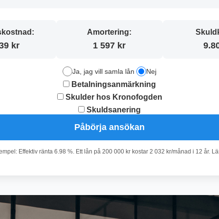
kostnad:
Amortering:
Skuld
39 kr
1 597 kr
9.8
Ja, jag vill samla lån
Nej
Betalningsanmärkning
Skulder hos Kronofogden
Skuldsanering
Påbörja ansökan
pel: Effektiv ränta 6.98 %. Ett lån på 200 000 kr kostar 2 032 kr/månad i 12 år. L