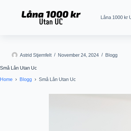
S
k
i
Låna 1000 kr 
p
t
o
c
o
n
t
Astrid Stjernfelt
November 24, 2024
Blogg
e
n
Små Lån Utan Uc
t
Home
Blogg
Små Lån Utan Uc